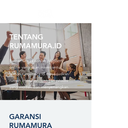
TENTANG
RUMAMURA.ID
Rumamura.id adalah platform
online yang akan membantu
teman rumamura.id mewujudkan
rumah impianmu dengan proses
yang mudah dan menyenangkan.
GARANSI
RUMAMURA