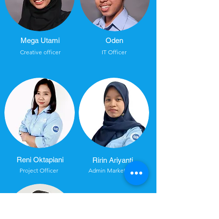
Mega Utami
Oden
Creative officer
IT Officer
Reni Oktapiani
Ririn Ariyanti
Project Officer
Admin Marketing