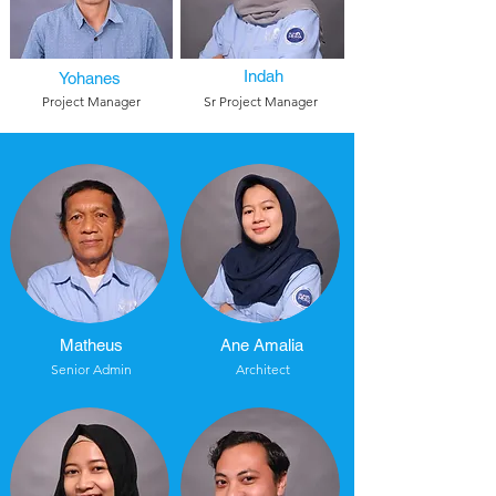
Indah
Yohanes
Project Manager
Sr Project Manager
Matheus
Ane Amalia
Senior Admin
Architect